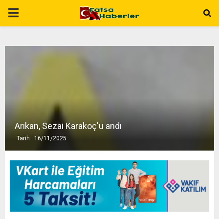
P
R
I
M
A
Arıkan, Sezai Karakoç'u andı
Tarih : 16/11/2025
R
Y
M