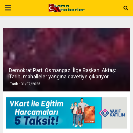
P
R
I
M
Demokrat Parti Osmangazi İlçe Başkanı Aktaş:
A
Tarihi mahalleler yangına davetiye çıkarıyor
Tarih : 31/07/2025
R
Y
M