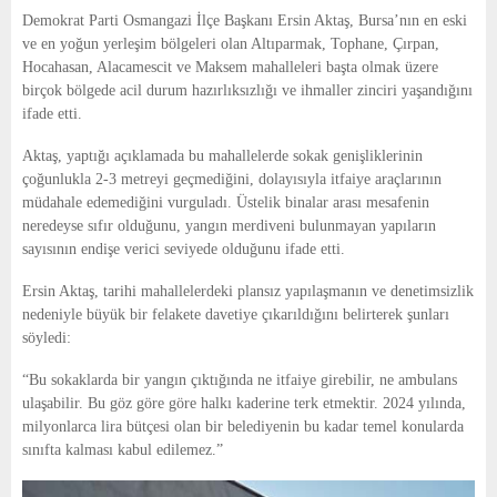
E
Demokrat Parti Osmangazi İlçe Başkanı Ersin Aktaş, Bursa’nın en eski
ve en yoğun yerleşim bölgeleri olan Altıparmak, Tophane, Çırpan,
N
Hocahasan, Alacamescit ve Maksem mahalleleri başta olmak üzere
birçok bölgede acil durum hazırlıksızlığı ve ihmaller zinciri yaşandığını
ifade etti.
U
Aktaş, yaptığı açıklamada bu mahallelerde sokak genişliklerinin
çoğunlukla 2-3 metreyi geçmediğini, dolayısıyla itfaiye araçlarının
müdahale edemediğini vurguladı. Üstelik binalar arası mesafenin
neredeyse sıfır olduğunu, yangın merdiveni bulunmayan yapıların
sayısının endişe verici seviyede olduğunu ifade etti.
Ersin Aktaş, tarihi mahallelerdeki plansız yapılaşmanın ve denetimsizlik
nedeniyle büyük bir felakete davetiye çıkarıldığını belirterek şunları
söyledi:
“Bu sokaklarda bir yangın çıktığında ne itfaiye girebilir, ne ambulans
ulaşabilir. Bu göz göre göre halkı kaderine terk etmektir. 2024 yılında,
milyonlarca lira bütçesi olan bir belediyenin bu kadar temel konularda
sınıfta kalması kabul edilemez.”