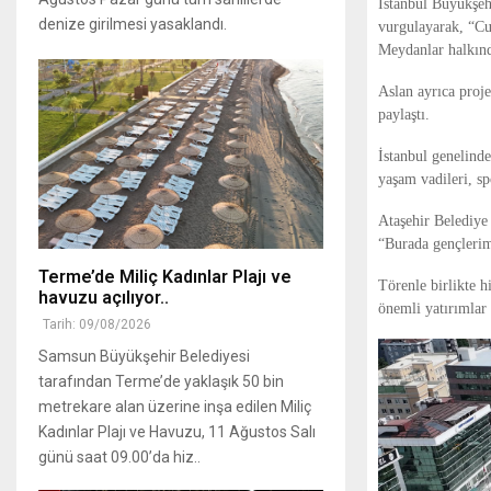
İstanbul Büyükşeh
denize girilmesi yasaklandı.
vurgulayarak, “Cu
Meydanlar halkındı
Aslan ayrıca proj
paylaştı.
İstanbul genelinde
yaşam vadileri, sp
Ataşehir Belediye 
“Burada gençlerim
Terme’de Miliç Kadınlar Plajı ve
Törenle birlikte h
havuzu açılıyor..
önemli yatırımlar 
Tarih: 09/08/2026
Samsun Büyükşehir Belediyesi
tarafından Terme’de yaklaşık 50 bin
metrekare alan üzerine inşa edilen Miliç
Kadınlar Plajı ve Havuzu, 11 Ağustos Salı
günü saat 09.00’da hiz..