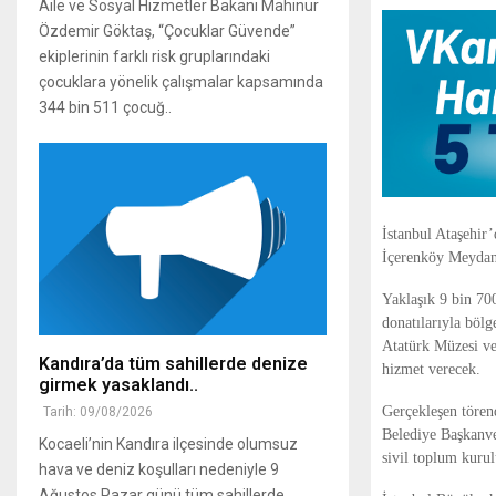
Aile ve Sosyal Hizmetler Bakanı Mahinur
Özdemir Göktaş, “Çocuklar Güvende”
ekiplerinin farklı risk gruplarındaki
çocuklara yönelik çalışmalar kapsamında
344 bin 511 çocuğ..
İstanbul Ataşehir’
İçerenköy Meydanı
Yaklaşık 9 bin 70
donatılarıyla bölg
Atatürk Müzesi ve
Kandıra’da tüm sahillerde denize
hizmet verecek.
girmek yasaklandı..
Gerçekleşen tören
Tarih: 09/08/2026
Belediye Başkanve
Kocaeli’nin Kandıra ilçesinde olumsuz
sivil toplum kurul
hava ve deniz koşulları nedeniyle 9
Ağustos Pazar günü tüm sahillerde