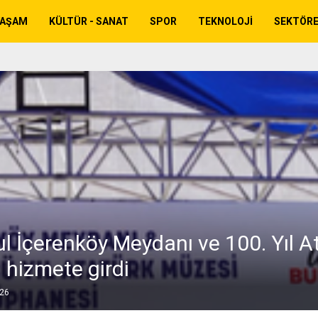
YAŞAM
KÜLTÜR - SANAT
SPOR
TEKNOLOJI
SEKTÖR
ul İçerenköy Meydanı ve 100. Yıl A
 hizmete girdi
026