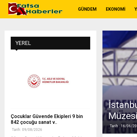
GÜNDEM
EKONOMI
YEREL
İstanb
Müzesi
Çocuklar Güvende Ekipleri 9 bin
842 çocuğu sanat v..
Tarih : 16/06/2
Tarih: 09/08/2026