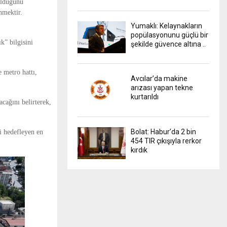
olduğunu
nmektir.
Yumaklı: Kelaynakların
popülasyonunu güçlü bir
k” bilgisini
şekilde güvence altına ..
e metro hattı,
Avcılar’da makine
arızası yapan tekne
kurtarıldı
cağını belirterek,
Bolat: Habur’da 2 bin
i hedefleyen en
454 TIR çıkışıyla rerkor
kırdık