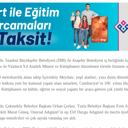
de, İstanbul Büyükşehir Belediyesi (İBB) ile Ataşehir Belediyesi iş birliğinde h
 ile Yüzüncü Yıl Atatürk Müzesi ve Kütüphanesi düzenlenen törenle hizmete aç
0 metrekarelik alana sahip İçerenköy Meydanı; yeşil alanları, yaya dostu düzenl
e halkına yeni bir kamusal yaşam alanı sunarken, Cumhuriyet’in 100. yılına itha
 Kütüphanesi ise kültür, eğitim ve sosyal yaşamı bir araya getiren çok yönlü bi
de; Çekmeköy Belediye Başkanı Orhan Çerkez, Tuzla Belediye Başkanı Eren Al
kili Murat Güneş, Onursal Adıgüzel’in eşi Elif Duygu Adıgüzel ile meclis üyele
uşu temsilcileri ve çok sayıda vatandaş yer aldı.