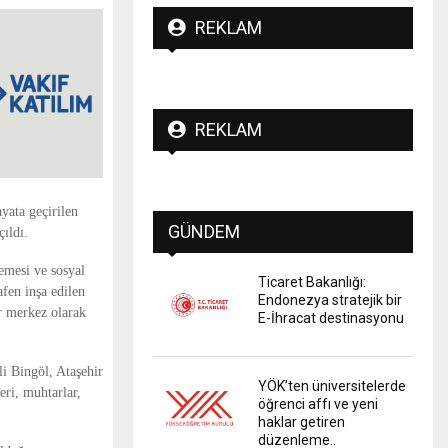
REKLAM
REKLAM
ayata geçirilen
GÜNDEM
ıldı.
emesi ve sosyal
Ticaret Bakanlığı:
fen inşa edilen
Endonezya stratejik bir
r merkez olarak
E-İhracat destinasyonu
i Bingöl, Ataşehir
YÖK’ten üniversitelerde
ri, muhtarlar,
öğrenci affı ve yeni
haklar getiren
düzenleme..