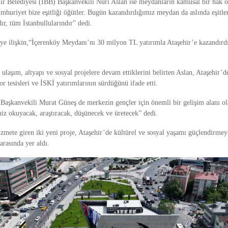
ir Belediyesi (İBB) Başkanvekili Nuri Aslan ise meydanların kamusal bir hak 
mhuriyet bize eşitliği öğütler. Bugün kazandırdığımız meydan da aslında eşitle
r, tüm İstanbullularındır” dedi.
eye ilişkin,“İçerenköy Meydanı’nı 30 milyon TL yatırımla Ataşehir’e kazandırdı
 ulaşım, altyapı ve sosyal projelere devam ettiklerini belirten Aslan, Ataşehir’d
or tesisleri ve İSKİ yatırımlarının sürdüğünü ifade etti.
Başkanvekili Murat Güneş de merkezin gençler için önemli bir gelişim alanı ola
iz okuyacak, araştıracak, düşünecek ve üretecek” dedi.
izmete giren iki yeni proje, Ataşehir’de kültürel ve sosyal yaşamı güçlendirmey
arasında yer aldı.