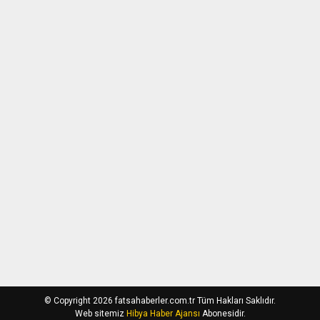
© Copyright 2026 fatsahaberler.com.tr Tüm Hakları Saklıdır.
Web sitemiz
Hibya Haber Ajansı
Abonesidir.