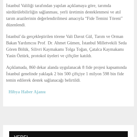
E
İstanbul Valiliği
tarafından yapılan açıklamaya göre, tarımda
sürdürülebilirliğin sağlanması, yerli üretimin desteklenmesi ve atıl
N
tarım arazilerinin değerlendirilmesi amacıyla “Fide Temini Töreni”
düzenlendi.
U
İstanbul
’da gerçekleştirilen törene Vali Davut Gül, Tarım ve Orman
Bakan Yardımcısı Prof. Dr. Ahmet Gümen, İstanbul Milletvekili Seda
Gören Bölük, Silivri Kaymakamı Tolga Toğan, Çatalca Kaymakamı
Yasin Öztürk, protokol üyeleri ve çiftçiler katıldı.
Açıklamada, 860 dekar alanda uygulanacak 8 fide projesi kapsamında
İstanbul genelinde yaklaşık 2 bin 500 çiftçiye 1 milyon 598 bin fide
temin edilerek destek sağlanacağı belirtildi.
Hibya Haber Ajansı