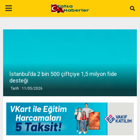
P
R
I
M
İstanbul’da 2 bin 500 çiftçiye 1,5 milyon fide
A
desteği
Tarih : 11/05/2026
R
Y
M