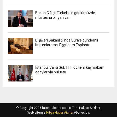
Bakan Çiftçi: Türkeli’nin gönlümüzde
müstesna bir yeri var
Dışişleri Bakanlığı'nda Suriye gündemli
Kurumlararası Eşgüdüm Toplantı..
İstanbul Valisi Gül, 111. dönem kaymakam
adaylarıyla buluştu
© Copyright 2026 fatsahaberler.com.tr Tüm Hakları Saklıdır.
Web sitemiz
Hibya Haber Ajansı
Abonesidir.