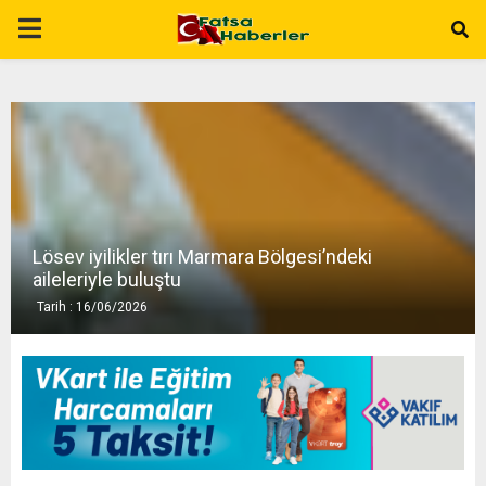
P
R
I
M
Lösev iyilikler tırı Marmara Bölgesi’ndeki
A
aileleriyle buluştu
Tarih : 16/06/2026
R
Y
M