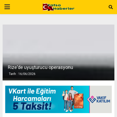
P
R
I
M
A
Rize'de uyuşturucu operasyonu
Tarih : 16/06/2026
R
Y
M