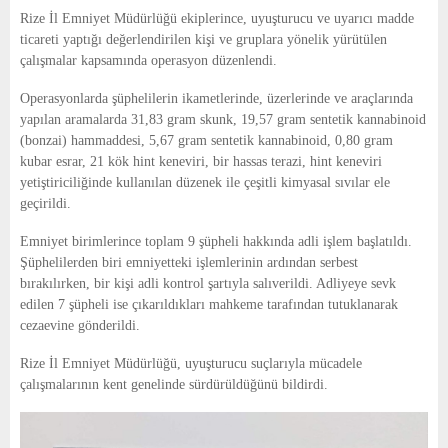
E
Rize İl Emniyet Müdürlüğü ekiplerince, uyuşturucu ve uyarıcı madde
ticareti yaptığı değerlendirilen kişi ve gruplara yönelik yürütülen
N
çalışmalar kapsamında operasyon düzenlendi.
Operasyonlarda şüphelilerin ikametlerinde, üzerlerinde ve araçlarında
U
yapılan aramalarda 31,83 gram skunk, 19,57 gram sentetik kannabinoid
(bonzai) hammaddesi, 5,67 gram sentetik kannabinoid, 0,80 gram
kubar esrar, 21 kök hint keneviri, bir hassas terazi, hint keneviri
yetiştiriciliğinde kullanılan düzenek ile çeşitli kimyasal sıvılar ele
geçirildi.
Emniyet birimlerince toplam 9 şüpheli hakkında adli işlem başlatıldı.
Şüphelilerden biri emniyetteki işlemlerinin ardından serbest
bırakılırken, bir kişi adli kontrol şartıyla salıverildi. Adliyeye sevk
edilen 7 şüpheli ise çıkarıldıkları mahkeme tarafından tutuklanarak
cezaevine gönderildi.
Rize İl Emniyet Müdürlüğü, uyuşturucu suçlarıyla mücadele
çalışmalarının kent genelinde sürdürüldüğünü bildirdi.