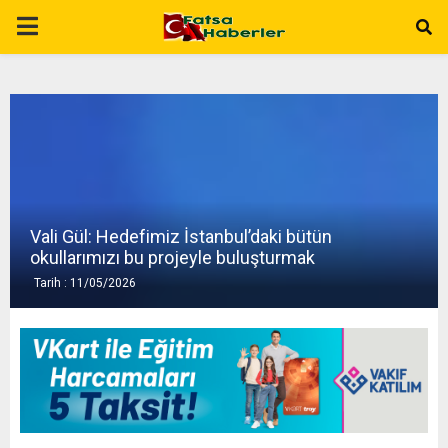
P
R
I
M
Vali Gül: Hedefimiz İstanbul’daki bütün
A
okullarımızı bu projeyle buluşturmak
Tarih : 11/05/2026
R
Y
M